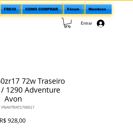
FREIO
COMO COMPRAR
Fórum
Membros
Entrar
0zr17 72w Traseiro
 / 1290 Adventure
Avon
: PNAVTRAT1706017
Preço
R$ 928,00