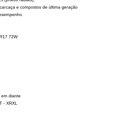
e carcaça e compostos de última geração
desempenho.
ZR17 72W
6 em diante
RT - XRXL