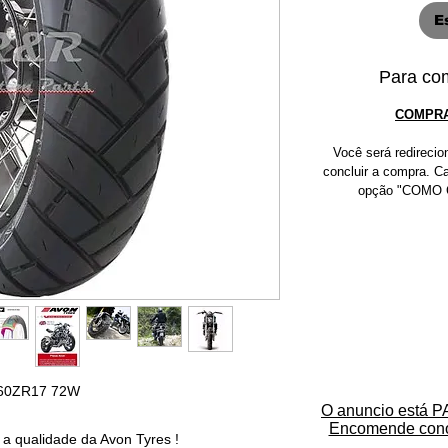
E
Para com
COMPRA
Você será redirec
concluir a compra. C
opção "COMO C
0/60ZR17 72W
O anuncio está
Encomende con
a qualidade da Avon Tyres !