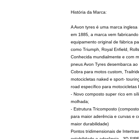
História da Marca:
A Avon tyres é uma marca inglesa
em 1885, a marca vem fabricando
equipamento original de fábrica 
como Triumph, Royal Enfield, Roll
Conhecida mundialmente e com mai
pneus Avon Tyres desembarca ao B
Cobra para motos custom, Trailrid
motocicletas naked e sport- touri
road específico para motocicletas bi
- Novo composto super rico em síl
molhada;
- Estrutura Tricomposto (compost
para maior aderência e curvas e 
maior durabilidade)
Pontos tridimensionais de Intertr
estabilidade e aderência - 3D SIPE