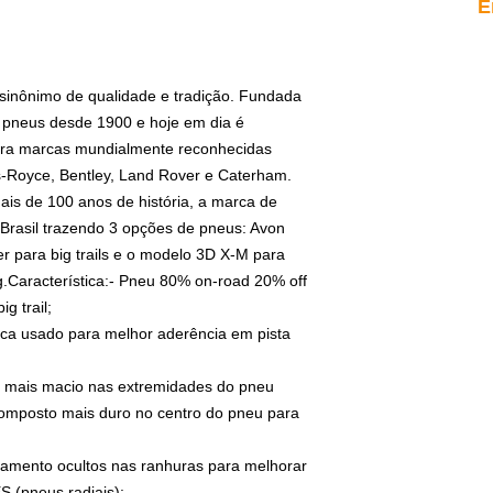
E
 sinônimo de qualidade e tradição. Fundada
 pneus desde 1900 e hoje em dia é
para marcas mundialmente reconhecidas
s-Royce, Bentley, Land Rover e Caterham.
s de 100 anos de história, a marca de
rasil trazendo 3 opções de pneus: Avon
er para big trails e o modelo 3D X-M para
ng.Característica:- Pneu 80% on-road 20% off
g trail;
ica usado para melhor aderência em pista
o mais macio nas extremidades do pneu
composto mais duro no centro do pneu para
avamento ocultos nas ranhuras para melhorar
S (pneus radiais);