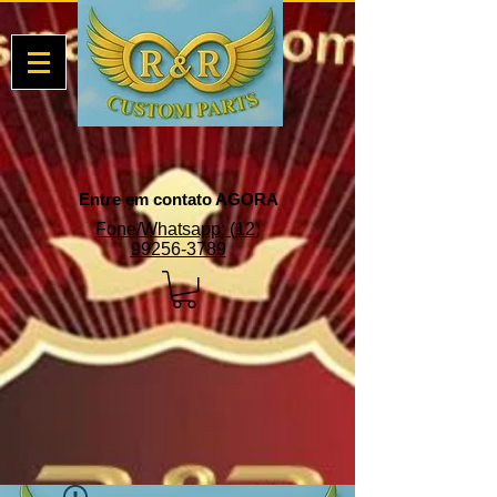
Entre em contato AGORA
Fone/Whatsapp: (12)
99256-3789