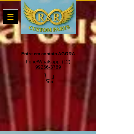
Entre em contato AGORA
Fone/Whatsapp: (12)
99256-3789