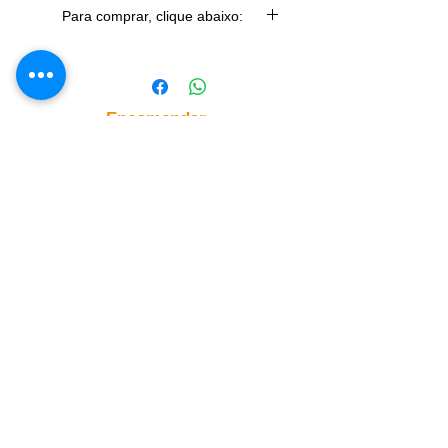
Para comprar, clique abaixo:
COMPRAR PELO MERCADO
LIVRE
Você será redirecionado para o
Encomendar
MERCADO LIVRE para concluir a
compra. Caso tenha alguma duvida,
selecione a opção "COMO COMPRAR"
O anuncio está PAUSADO ou SEM
no menu principal.
ESTOQUE? Encomende conosco
SEM COMPROMISSO!!!
NEWSLETTER.
Nunca perca uma atualização
Assine Já