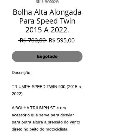
SKU: BO002G
Bolha Alta Alongada
Para Speed Twin
2015 A 2022.
Preço
Preço
 R$ 700,00 
R$ 595,00
normal
promocional
Esgotado
Descrição:
TRIUMPH SPEED TWIN 900 (2015 a
2022)
A BOLHA TRIUMPH ST é um
acessório que serve para desviar
para outra altura a pressão do vento
direto no peito do motociclista,